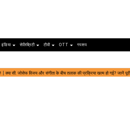
 इंडिया
सेलिब्रिटी
टीवी
OTT
गपशप