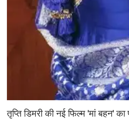
तृप्ति डिमरी की नई फिल्म 'मां बहन' का