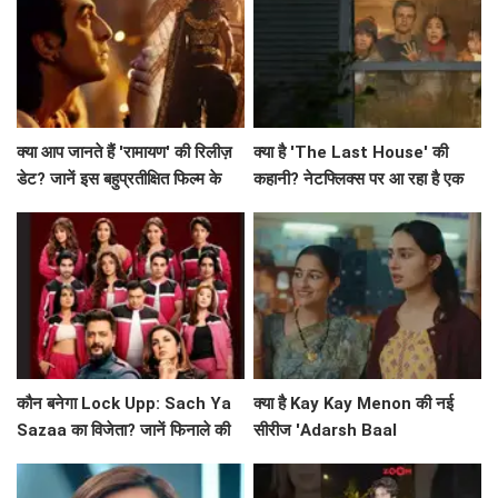
क्या आप जानते हैं 'रामायण' की रिलीज़
क्या है 'The Last House' की
डेट? जानें इस बहुप्रतीक्षित फिल्म के
कहानी? नेटफ्लिक्स पर आ रहा है एक
बारे में सब कुछ!
अनोखा मनोवैज्ञानिक थ्रिलर!
कौन बनेगा Lock Upp: Sach Ya
क्या है Kay Kay Menon की नई
Sazaa का विजेता? जानें फिनाले की
सीरीज 'Adarsh Baal
खास बातें!
Vidyalaya' की सफलता का राज?