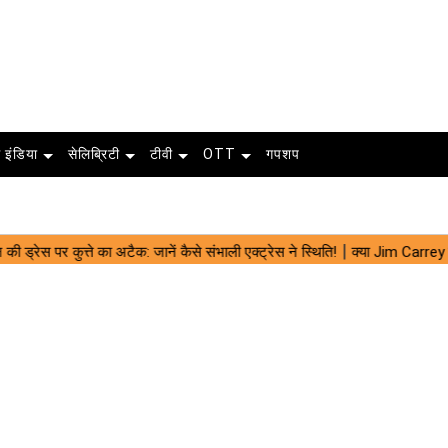
 इंडिया
सेलिब्रिटी
टीवी
OTT
गपशप