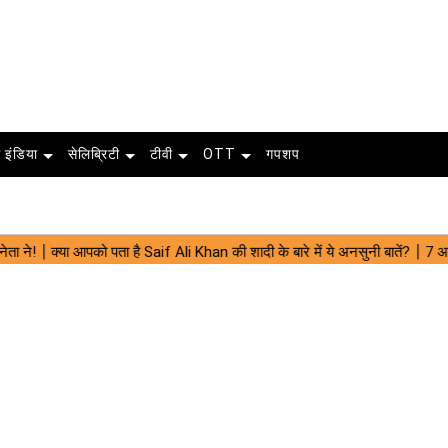
 इंडिया
सेलिब्रिटी
टीवी
OTT
गपशप