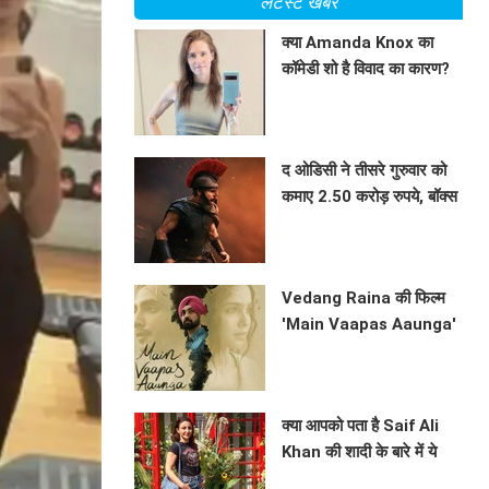
लेटेस्ट खबरें
क्या Amanda Knox का
कॉमेडी शो है विवाद का कारण?
जानें क्यों बहन ने उठाई आवाज़!
BHAVIKA JAIN
द ओडिसी ने तीसरे गुरुवार को
कमाए 2.50 करोड़ रुपये, बॉक्स
ऑफिस पर जारी है सफलता
BHAVIKA JAIN
Vedang Raina की फिल्म
'Main Vaapas Aaunga'
ने बॉक्स ऑफिस पर मचाई धूम,
BHAVIKA JAIN
जानें क्या कहा अभिनेता ने!
क्या आपको पता है Saif Ali
Khan की शादी के बारे में ये
अनसुनी बातें?
BHAVIKA JAIN