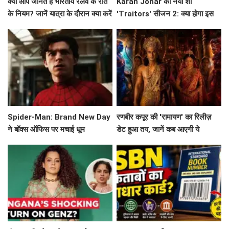
क्या आप जानते हैं भारतीय रेलवे के रात
Karan Johar का नया शो
के नियम? जानें यात्रा के दौरान क्या करें
'Traitors' सीजन 2: क्या होगा इस
और क्या न करें!
बार? जानें सब कुछ!
Spider-Man: Brand New Day
रणबीर कपूर की 'रामायण' का रिलीज़
ने बॉक्स ऑफिस पर मचाई धूम
डेट हुआ तय, जानें कब आएगी ये
बहुप्रतीक्षित फिल्म!