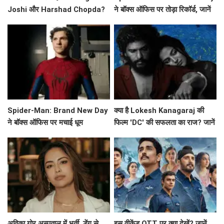
Joshi और Harshad Chopda?
ने बॉक्स ऑफिस पर तोड़ा रिकॉर्ड, जानें
Esha Singh ने किया खुलासा!
इसकी सफलता की कहानी!
Spider-Man: Brand New Day
क्या है Lokesh Kanagaraj की
ने बॉक्स ऑफिस पर मचाई धूम
फिल्म 'DC' की सफलता का राज? जानें
बॉक्स ऑफिस पर कैसा रहा प्रदर्शन!
अविका गोर अस्पताल में भर्ती, डेंगू से
इस वीकेंड OTT पर क्या देखें? जानें