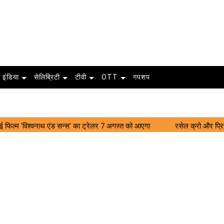
 इंडिया
सेलिब्रिटी
टीवी
OTT
गपशप