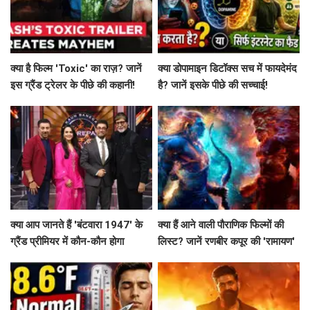
क्या है फिल्म 'Toxic' का राज़? जानें
क्या डोपामाइन डिटॉक्स सच में फायदेमंद
इस ग्रैंड ट्रेलर के पीछे की कहानी!
है? जानें इसके पीछे की सच्चाई!
क्या आप जानते हैं 'बंटवारा 1947' के
क्या हैं आने वाली पौराणिक फिल्मों की
ग्रैंड प्रीमियर में कौन-कौन होगा
लिस्ट? जानें रणबीर कपूर की 'रामायण'
शामिल?
से लेकर 'महाकवतार' तक!