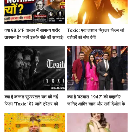
क्या 98.6°F वास्तव में सामान्य शरीर
Toxic: एक एक्शन थ्रिलर फिल्म जो
तापमान है? जानें इसके पीछे की सच्चाई!
दर्शकों को बांध देगी
क्या है कन्नड़ सुपरस्टार यश की नई
क्या है 'बंटवारा-1947' की कहानी?
फिल्म 'Toxic' में? जानें ट्रेलर की
जानिए आमिर खान और सनी देओल के
खास बातें!
साथ अमिताभ बच्चन का खास एपिसोड!