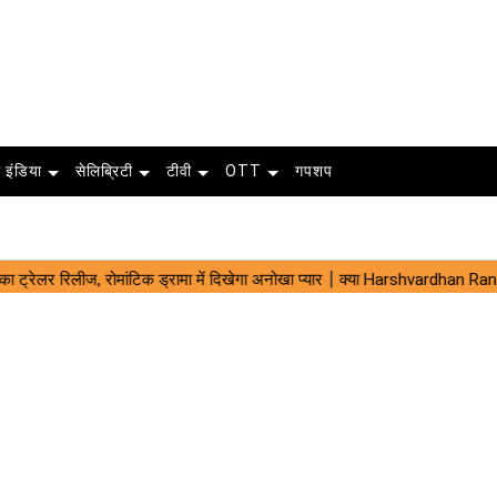
 इंडिया
सेलिब्रिटी
टीवी
OTT
गपशप