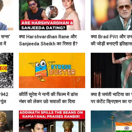
ड सन्स'
क्या Harshvardhan Rane और
क्या Brad Pitt और उनक
 में
Sanjeeda Sheikh का रिश्ता है?
की जोड़ी बनाएगी इतिहास
सोशल मीडिया पर छिड़ी नई चर्चा!
'Heart of the Beast' क
 1942
कीर्ति सुरेश ने नानी की फिल्म में डांस
क्या है जयंती भाटिया क
ूंज
नंबर को लेकर उठे सवालों का दिया
पर कंटेंट क्रिएशन का र
जवाब