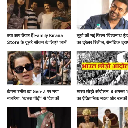
क्या आप तैयार हैं Family Kirana
सूर्या की नई फिल्म 'विश्वनाथ एं
Store के दूसरे सीजन के लिए? जानें
का ट्रेलर रिलीज, रोमांटिक ड्रामा
क्या है खास!
दिखेगा अनोखा प्यार
कंगना रनौत का Gen-Z पर नया
भारत छोड़ो आंदोलन: 8 अगस्त
नजरिया: 'कचरा पीढ़ी' से 'देश की
का ऐतिहासिक महत्व और उसकी ग
धरोहर' तक का सफर