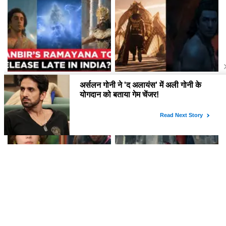
क्या है 'Ramayana' फिल्म की
रामायण फिल्म की रिलीज़ तिथियों में बड़ा
रिलीज़ की तारीखें? जानें इस महाकाव्य
बदलाव, जानें क्या है नया अपडेट
की कहानी!
क्या सच में प्यार में हैं Shivangi
Spider-Man: Brand New Day
Joshi और Harshad Chopda?
ने बॉक्स ऑफिस पर तोड़ा रिकॉर्ड, जानें
Esha Singh ने किया खुलासा!
इसकी सफलता की कहानी!