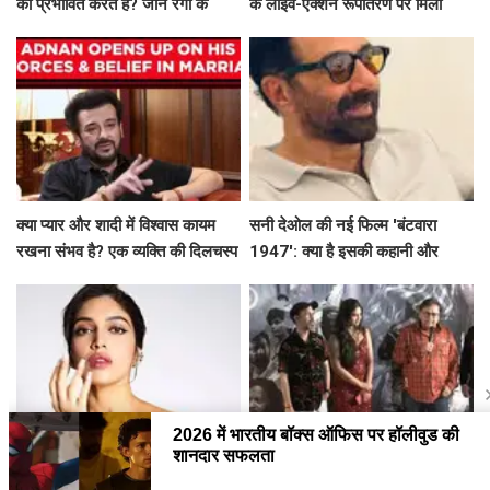
को प्रभावित करते हैं? जानें रंगों के
के लाइव-एक्शन रूपांतरण पर मिली
मनोवैज्ञानिक प्रभाव!
मिली-जुली समीक्षाओं पर दी प्रतिक्रिया
क्या प्यार और शादी में विश्वास कायम
सनी देओल की नई फिल्म 'बंटवारा
रखना संभव है? एक व्यक्ति की दिलचस्प
1947': क्या है इसकी कहानी और
कहानी
प्रमोशन की खासियत?
भूषण पेडनेकर की मानवीय पहल: असम
क्या है 'चिंदी पकड़' फिल्म की अनकही