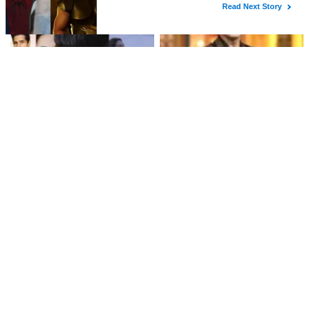
बाढ़ पीड़ितों के लिए राहत कार्य में जुटी
कहानी? जानें कचरा बीनने वालों की
जिंदगी की सच्चाई!
क्या Kiara Advani की फिल्म
क्या है शेफ विकास खन्ना की बहन
'Toxic' में उनके इंटीमेट सीन पर
राधिका की याद में खास रस्म? जानें
Siddharth Malhotra का समर्थन
उनकी भावनाएं
है खास?
क्या है विकास खन्ना की बहन राधिका की
क्या निकिता रावल के साथ हुआ ये अजीब