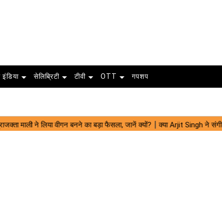
 इंडिया
सेलिब्रिटी
टीवी
OTT
गपशप