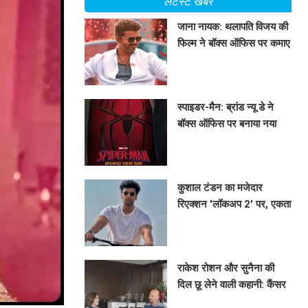
लेटेस्ट खबरें
जाना नायक: थलापति विजय की
फिल्म ने बॉक्स ऑफिस पर कमाए
213.75 करोड़ रुपये
BHAVIKA JAIN
स्पाइडर-मैन: ब्रांड न्यू डे ने
बॉक्स ऑफिस पर बनाया नया
रिकॉर्ड
BHAVIKA JAIN
कुशाल टंडन का मजेदार
रिएक्शन 'लॉकअप 2' पर, एकता
कपूर को किया टैग
BHAVIKA JAIN
राकेश रोशन और सुनैना की
दिल छू लेने वाली कहानी: कैंसर
से जूझते हुए कैसे बनीं एक-दूसरे
BHAVIKA JAIN