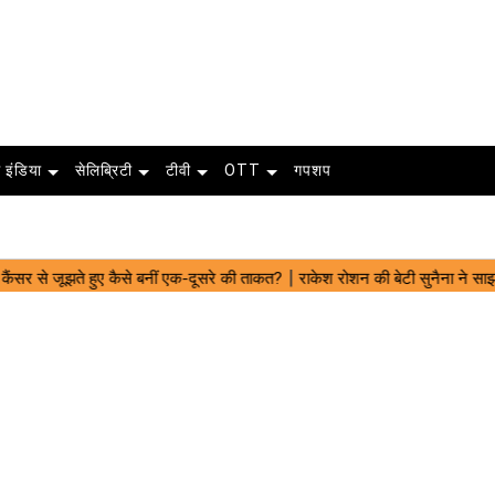
 इंडिया
सेलिब्रिटी
टीवी
OTT
गपशप