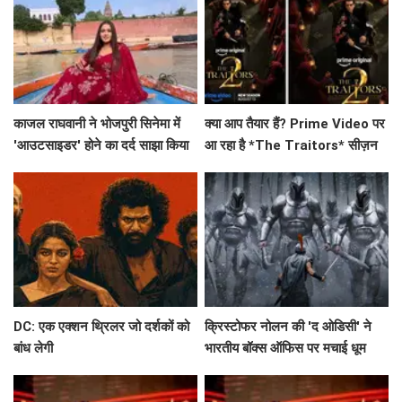
काजल राघवानी ने भोजपुरी सिनेमा में
क्या आप तैयार हैं? Prime Video पर
'आउटसाइडर' होने का दर्द साझा किया
आ रहा है *The Traitors* सीज़न
2, जिसमें दिखेंगे ये 21 सितारे!
DC: एक एक्शन थ्रिलर जो दर्शकों को
क्रिस्टोफर नोलन की 'द ओडिसी' ने
बांध लेगी
भारतीय बॉक्स ऑफिस पर मचाई धूम