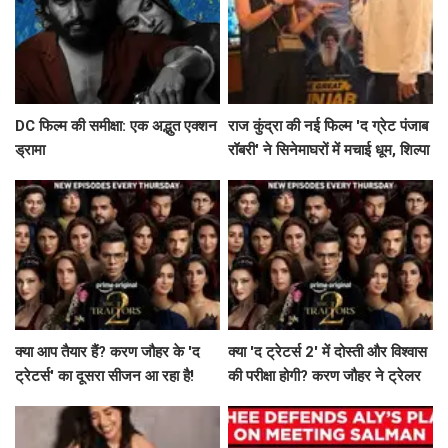
DC फिल्म की समीक्षा: एक अद्भुत एक्शन
राज कुंद्रा की नई फिल्म 'द ग्रेट पंजाब
ड्रामा
रॉबरी' ने सिनेमाघरों में मचाई धूम, शिल्पा
शेट्टी ने किया खास जश्न!
क्या आप तैयार हैं? करण जौहर के 'द
क्या 'द ट्रेटर्स 2' में दोस्ती और विश्वास
ट्रेटर्स' का दूसरा सीजन आ रहा है!
की परीक्षा होगी? करण जौहर ने ट्रेलर
से बढ़ाया रोमांच!