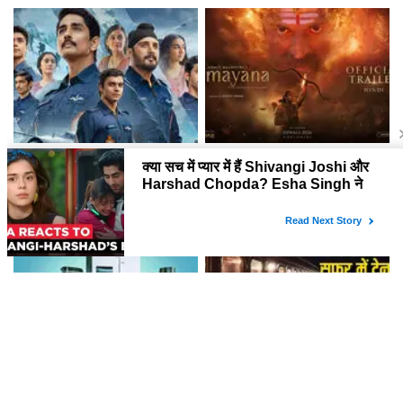
बॉक्स ऑफिस पर कैसा रहा प्रदर्शन!
इस वीकेंड OTT पर क्या देखें? जानें
क्या है 'रामायण' की रिलीज़ की नई
नई फ़िल्मों और सीरीज़ की लिस्ट!
तारीख? जानें रणबीर कपूर की फिल्म के
बारे में सब कुछ!
Xiaomi का नया कदम: भारत में
क्या आप जानते हैं भारतीय रेलवे के रात
Mijia स्मार्ट होम प्रोडक्ट्स की होगी
के नियम? जानें यात्रा के दौरान क्या करें