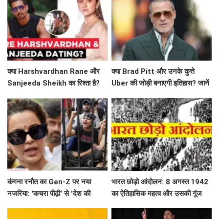
क्या Harshvardhan Rane और
क्या Brad Pitt और उनके कुत्ते
Sanjeeda Sheikh का रिश्ता है?
Uber की जोड़ी बनाएगी इतिहास? जानें
सोशल मीडिया पर छिड़ी नई चर्चा!
'Heart of the Beast' के बारे में!
कंगना रनौत का Gen-Z पर नया
भारत छोड़ो आंदोलन: 8 अगस्त 1942
नजरिया: 'कचरा पीढ़ी' से 'देश की
का ऐतिहासिक महत्व और उसकी गूंज
धरोहर' तक का सफर