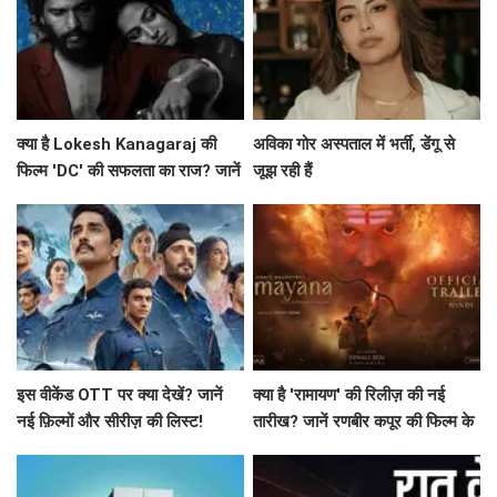
क्या है Lokesh Kanagaraj की
अविका गोर अस्पताल में भर्ती, डेंगू से
फिल्म 'DC' की सफलता का राज? जानें
जूझ रही हैं
बॉक्स ऑफिस पर कैसा रहा प्रदर्शन!
इस वीकेंड OTT पर क्या देखें? जानें
क्या है 'रामायण' की रिलीज़ की नई
नई फ़िल्मों और सीरीज़ की लिस्ट!
तारीख? जानें रणबीर कपूर की फिल्म के
बारे में सब कुछ!