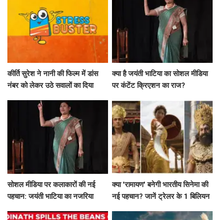
कीर्ति सुरेश ने नानी की फिल्म में डांस
क्या है जयंती भाटिया का सोशल मीडिया
नंबर को लेकर उठे सवालों का दिया
पर कंटेंट क्रिएशन का राज?
जवाब
सोशल मीडिया पर कलाकारों की नई
क्या 'रामायण' बनेगी भारतीय सिनेमा की
पहचान: जयंती भाटिया का नजरिया
नई पहचान? जानें ट्रेलर के 1 बिलियन
व्यूज़ की कहानी!