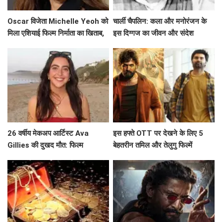
Oscar विजेता Michelle Yeoh को
चार्ली चैपलिन: कला और मनोरंजन के
मिला एशियाई फिल्म निर्माता का खिताब,
इस दिग्गज का जीवन और संदेश
जानें उनके सफर के बारे में!
26 वर्षीय मेकअप आर्टिस्ट Ava
इस हफ्ते OTT पर देखने के लिए 5
Gillies की दुखद मौत: फिल्म
बेहतरीन तमिल और तेलुगु फिल्में
'Barbie' की चमक खो गई