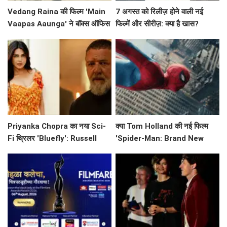
Vedang Raina की फिल्म 'Main
7 अगस्त को रिलीज़ होने वाली नई
Vaapas Aaunga' ने बॉक्स ऑफिस
फिल्में और सीरीज़: क्या है खास?
पर मचाई धूम, जानें क्या कहा अभिनेता
ने!
Priyanka Chopra का नया Sci-
क्या Tom Holland की नई फिल्म
Fi थ्रिलर 'Bluefly': Russell
'Spider-Man: Brand New
Crowe के साथ एक नई यात्रा की
Day' भारतीय बॉक्स ऑफिस पर तोड़
शुरुआत!
रही है रिकॉर्ड?