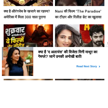
क्या है औरंगजेब के खजाने का रहस्य?
Nani की फिल्म 'The Paradise'
अमेरिका में मिला 300 साल पुराना
का टीज़र और रिलीज़ डेट का खुलासा
सिक्का
इस वीकेंड OTT पर क्या देखने को
KJQ (King Jackie Queen):
मिलेगा? जानें नई रिलीज़ की पूरी लिस्ट!
एक्शन फिल्म में अनुष्का शेट्टी की
भूमिका पर चर्चा