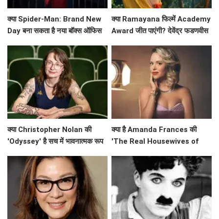
क्या Spider-Man: Brand New
क्या Ramayana फिल्में Academy
Day बना सकता है नया बॉक्स ऑफिस
Award जीत पाएंगी? देवेंद्र फडणवीस
रिकॉर्ड?
ने किया बड़ा ऐलान!
क्या Christopher Nolan की
क्या है Amanda Frances की
'Odyssey' है सच में भावनात्मक रूप
'The Real Housewives of
से खाली? Emily Wilson की तीखी
Beverly Hills' से विदाई का असली
समीक्षा
कारण?