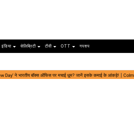
 इंडिया
सेलिब्रिटी
टीवी
OTT
गपशप