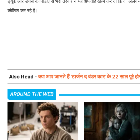
ड्यूक और डचेस की पीडीए से भरी तस्वीर ने यह अफवाहें खत्म कर दीं कि वे "अलग-अ
कोशिश कर रहे हैं।
Also Read -
क्या आप जानते हैं 'टार्जन द वंडर कार' के 22 साल पूरे 
AROUND THE WEB