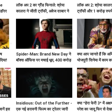
he
लॉक अप 2 का ग्रैंड फिनाले: श्रेया
लॉक अप 2: श्रेया कालरा
 हॉरर
कालरा ने जीती ट्रॉफी, अवेज दरबार ने
ट्रॉफी और 1 करोड़ रुपय
उठाए गंभीर सवाल
ृष
Spider-Man: Brand New Day ने
क्या आप जानते हैं कि अ
दिया!
बॉक्स ऑफिस पर मचाई धूम, 400 करोड़
भोजपुरी सिनेमा में काम 
के करीब
यादें हैं?
Insidious: Out of the Further -
क्या *हेरा फेरी 3* में अक
नें इस
एक नई डरावनी फिल्म का ट्रेलर जारी
परेश का जादू फिर से देख