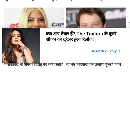
साझा की दिलचस्प बातें
Tori Spelling ने '90210MG'
क्या 'Jurassic World Rebirth'
पॉडकास्ट से अपनी विदाई पर क्या कहा?
के नए निर्देशक की तलाश शुरू? जानें
क्यों हटे Gareth Edwards!
द ट्रेटर्स सीजन 2 का ट्रेलर: सस्पेंस
Mini Mathur की जीत पर भव्य पार्टी:
और ड्रामे से भरपूर
Gauhar Khan और Zaid