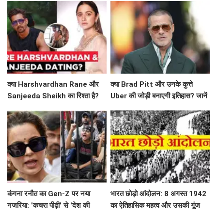
क्या Harshvardhan Rane और
क्या Brad Pitt और उनके कुत्ते
Sanjeeda Sheikh का रिश्ता है?
Uber की जोड़ी बनाएगी इतिहास? जानें
सोशल मीडिया पर छिड़ी नई चर्चा!
'Heart of the Beast' के बारे में!
कंगना रनौत का Gen-Z पर नया
भारत छोड़ो आंदोलन: 8 अगस्त 1942
नजरिया: 'कचरा पीढ़ी' से 'देश की
का ऐतिहासिक महत्व और उसकी गूंज
धरोहर' तक का सफर