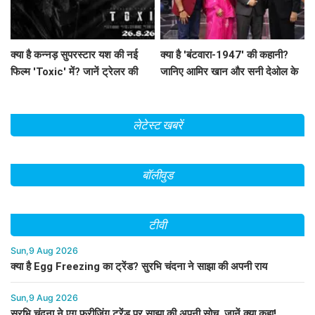
क्या है कन्नड़ सुपरस्टार यश की नई
क्या है 'बंटवारा-1947' की कहानी?
फिल्म 'Toxic' में? जानें ट्रेलर की
जानिए आमिर खान और सनी देओल के
खास बातें!
साथ अमिताभ बच्चन का खास एपिसोड!
लेटेस्ट खबरें
बॉलीवुड
टीवी
Sun,9 Aug 2026
क्या है Egg Freezing का ट्रेंड? सुरभि चंदना ने साझा की अपनी राय
Sun,9 Aug 2026
सुरभि चंदना ने एग फ्रीजिंग ट्रेंड पर साझा की अपनी सोच, जानें क्या कहा!