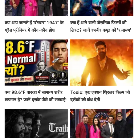
क्या आप जानते हैं 'बंटवारा 1947' के
क्या हैं आने वाली पौराणिक फिल्मों की
ग्रैंड प्रीमियर में कौन-कौन होगा
लिस्ट? जानें रणबीर कपूर की 'रामायण'
शामिल?
से लेकर 'महाकवतार' तक!
क्या 98.6°F वास्तव में सामान्य शरीर
Toxic: एक एक्शन थ्रिलर फिल्म जो
तापमान है? जानें इसके पीछे की सच्चाई!
दर्शकों को बांध देगी