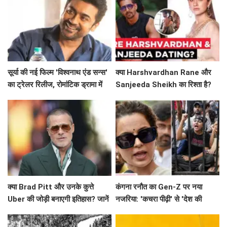
सूर्या की नई फिल्म 'विश्वनाथ एंड सन्स'
क्या Harshvardhan Rane और
का ट्रेलर रिलीज, रोमांटिक ड्रामा में
Sanjeeda Sheikh का रिश्ता है?
दिखेगा अनोखा प्यार
सोशल मीडिया पर छिड़ी नई चर्चा!
क्या Brad Pitt और उनके कुत्ते
कंगना रनौत का Gen-Z पर नया
Uber की जोड़ी बनाएगी इतिहास? जानें
नजरिया: 'कचरा पीढ़ी' से 'देश की
'Heart of the Beast' के बारे में!
धरोहर' तक का सफर