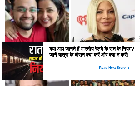
अपूर्वा नेमलेकर की पहली अमेरिका
Tori Spelling ने '90210MG'
यात्रा: 40 घंटे में 6 शहरों का सफर!
पॉडकास्ट से अपनी विदाई पर क्या कहा?
क्या 'Jurassic World Rebirth'
द ट्रेटर्स सीजन 2 का ट्रेलर: सस्पेंस
के नए निर्देशक की तलाश शुरू? जानें
और ड्रामे से भरपूर
क्यों हटे Gareth Edwards!