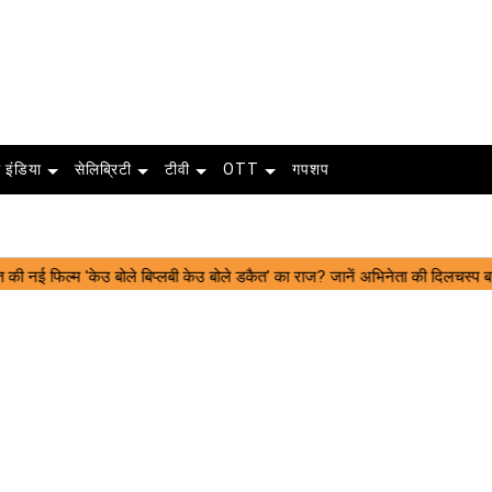
 इंडिया
सेलिब्रिटी
टीवी
OTT
गपशप