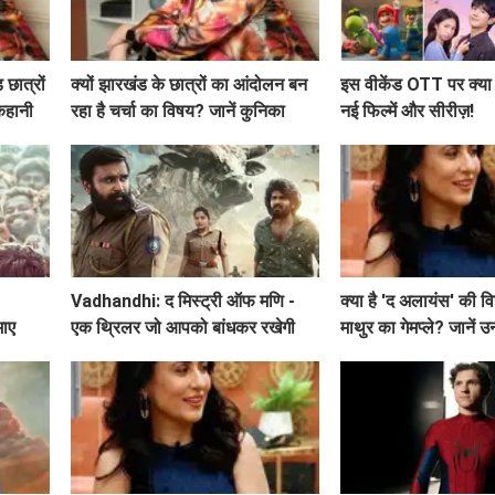
छात्रों
क्यों झारखंड के छात्रों का आंदोलन बन
इस वीकेंड OTT पर क्या न
 कहानी
रहा है चर्चा का विषय? जानें कुनिका
नई फिल्में और सीरीज़!
सदानंद का समर्थन!
Vadhandhi: द मिस्ट्री ऑफ मणि -
क्या है 'द अलायंस' की वि
माए
एक थ्रिलर जो आपको बांधकर रखेगी
माथुर का गेमप्ले? जानें
बातें!