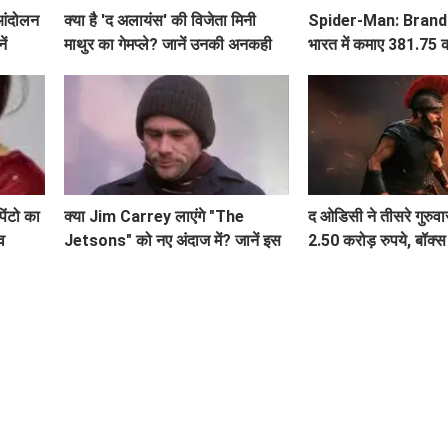
 आंदोलन
क्या है 'द अलायंस' की विजेता मिनी
Spider-Man: Brand
ें
माथुर का गेमप्ले? जानें उनकी अनकही
भारत में कमाए 381.75 क
बातें!
पिंटो का
क्या Jim Carrey लाएंगे "The
द ओडिसी ने तीसरे गुरुव
व
Jetsons" को नए अंदाज में? जानें इस
2.50 करोड़ रुपये, बॉक
लाइव-एक्शन फिल्म के बारे में!
जारी है सफलता