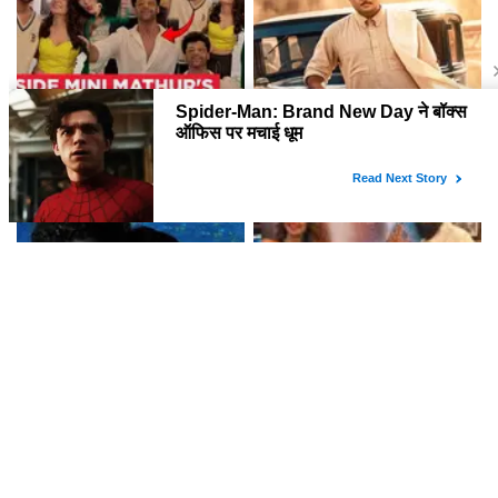
Mini Mathur की जीत पर भव्य पार्टी:
R Madhavan की फिल्म GDN:
Gauhar Khan और Zaid
दर्शकों की मिली-जुली प्रतिक्रियाएँ
Darbar ने बिखेरा जादू!
DC फिल्म की समीक्षा: एक अद्भुत एक्शन
राज कुंद्रा की नई फिल्म 'द ग्रेट पंजाब
ड्रामा
रॉबरी' ने सिनेमाघरों में मचाई धूम, शिल्पा
शेट्टी ने किया खास जश्न!