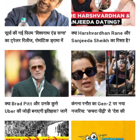
सूर्या की नई फिल्म 'विश्वनाथ एंड सन्स'
क्या Harshvardhan Rane और
का ट्रेलर रिलीज, रोमांटिक ड्रामा में
Sanjeeda Sheikh का रिश्ता है?
दिखेगा अनोखा प्यार
सोशल मीडिया पर छिड़ी नई चर्चा!
क्या Brad Pitt और उनके कुत्ते
कंगना रनौत का Gen-Z पर नया
Uber की जोड़ी बनाएगी इतिहास? जानें
नजरिया: 'कचरा पीढ़ी' से 'देश की
'Heart of the Beast' के बारे में!
धरोहर' तक का सफर