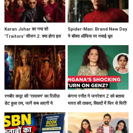
Karan Johar का नया शो
Spider-Man: Brand New Day
'Traitors' सीजन 2: क्या होगा इस
ने बॉक्स ऑफिस पर मचाई धूम
बार? जानें सब कुछ!
रणबीर कपूर की 'रामायण' का रिलीज़
कंगना रनौत ने जनरेशन Z को बताया
डेट हुआ तय, जानें कब आएगी ये
भारत की ताकत, विवादों में फिर से घिरीं!
बहुप्रतीक्षित फिल्म!