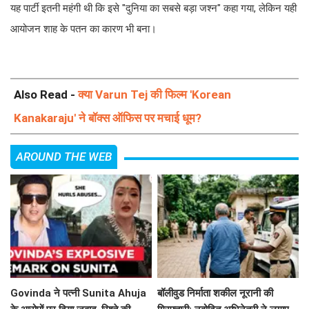
Govinda ने पत्नी Sunita Ahuja
बॉलीवुड निर्माता शकील नूरानी की
के आरोपों पर दिया जवाब, रिश्ते की
गिरफ्तारी: नवोदित अभिनेत्री ने लगाए
सच्चाई बयां की!
गंभीर आरोप
अजीत कुमार और शंकर की संभावित
क्या है Fatima के साथ हुई इस
सहयोग की चर्चा
दिलचस्प घटना की कहानी?