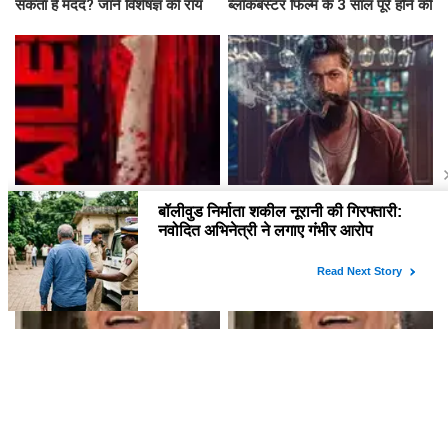
अनुपम खेर ने साझा किया बुजुर्ग महिला
74 वर्षीय महिला की प्रेरणादायक कहानी
का दिल छू लेने वाला वीडियो, जानिए क्या
ने अनुपम खेर को किया भावुक!
है कहानी!
क्या है Sonu की खोज में दोस्तों की
क्या है रवीना टंडन का कनेक्शन
दिलचस्प कहानी?
कारगिल युद्ध से? जानें इस दिलचस्प
कहानी के बारे में!