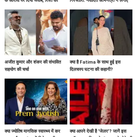
क्या ज्योतिष मानसिक स्वास्थ्य में कर
क्या आपने देखी है 'जेलर'? जानें इस
सकता है मदद? जानें विशेषज्ञ की राय
ब्लॉकबस्टर फिल्म के 3 साल पूरे होने की
खास बातें!
क्या आपने देखी 'जेलर' की 3 साल
यश की नई फिल्म *Toxic* का ट्रेलर
पुरानी धमाकेदार कहानी? जैकी श्रॉफ ने
हुआ लॉन्च, जानें क्या है खास!
साझा की खास क्लिप्स!