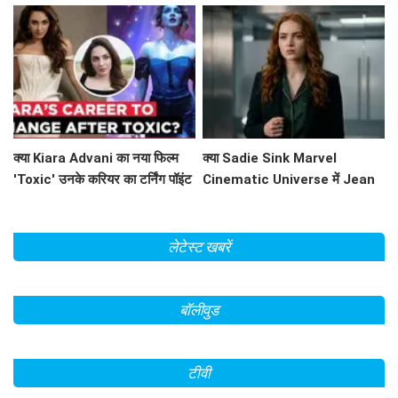
पीछे!
क्या Kiara Advani का नया फिल्म
क्या Sadie Sink Marvel
'Toxic' उनके करियर का टर्निंग पॉइंट
Cinematic Universe में Jean
बनेगा?
Grey के रूप में धमाल मचाने वाली हैं?
लेटेस्ट खबरें
बॉलीवुड
टीवी