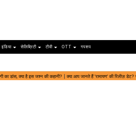
 इंडिया
सेलिब्रिटी
टीवी
OTT
गपशप