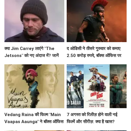
क्या Jim Carrey लाएंगे "The
द ओडिसी ने तीसरे गुरुवार को कमाए
Jetsons" को नए अंदाज में? जानें
2.50 करोड़ रुपये, बॉक्स ऑफिस पर
इस लाइव-एक्शन फिल्म के बारे में!
जारी है सफलता
Vedang Raina की फिल्म 'Main
7 अगस्त को रिलीज़ होने वाली नई
Vaapas Aaunga' ने बॉक्स ऑफिस
फिल्में और सीरीज़: क्या है खास?
पर मचाई धूम, जानें क्या कहा अभिनेता