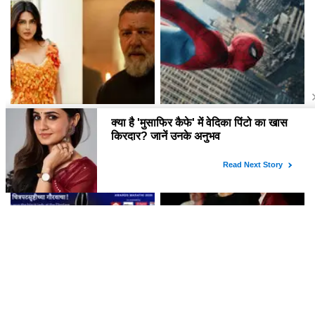
ने!
Priyanka Chopra का नया Sci-
क्या Tom Holland की नई फिल्म
Fi थ्रिलर 'Bluefly': Russell
'Spider-Man: Brand New
Crowe के साथ एक नई यात्रा की
Day' भारतीय बॉक्स ऑफिस पर तोड़
शुरुआत!
रही है रिकॉर्ड?
Filmfare Awards Marathi
क्या Zendaya और Tom Holland
2026: जानें किसने जीते प्रतिष्ठित
सच में बनने वाले हैं माता-पिता? जानें इस
पुरस्कार?
वायरल तस्वीर की सच्चाई!