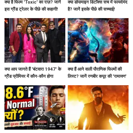
क्या है फिल्म 'Toxic' का राज़? जानें
क्या डोपामाइन डिटॉक्स सच में फायदेमंद
इस ग्रैंड ट्रेलर के पीछे की कहानी!
है? जानें इसके पीछे की सच्चाई!
क्या आप जानते हैं 'बंटवारा 1947' के
क्या हैं आने वाली पौराणिक फिल्मों की
ग्रैंड प्रीमियर में कौन-कौन होगा
लिस्ट? जानें रणबीर कपूर की 'रामायण'
शामिल?
से लेकर 'महाकवतार' तक!