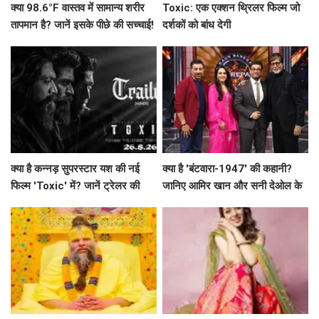
क्या 98.6°F वास्तव में सामान्य शरीर
Toxic: एक एक्शन थ्रिलर फिल्म जो
तापमान है? जानें इसके पीछे की सच्चाई!
दर्शकों को बांध देगी
क्या है कन्नड़ सुपरस्टार यश की नई
क्या है 'बंटवारा-1947' की कहानी?
फिल्म 'Toxic' में? जानें ट्रेलर की
जानिए आमिर खान और सनी देओल के
खास बातें!
साथ अमिताभ बच्चन का खास एपिसोड!