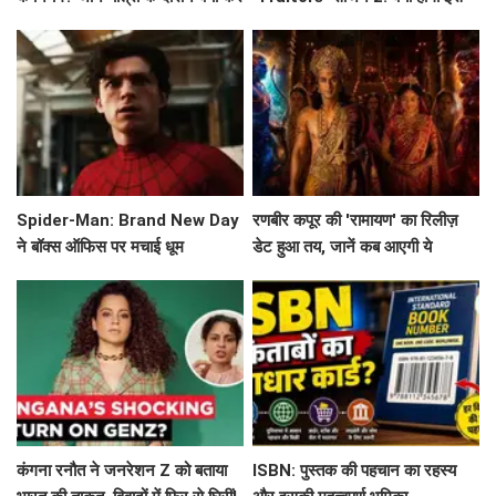
और क्या न करें!
बार? जानें सब कुछ!
Spider-Man: Brand New Day
रणबीर कपूर की 'रामायण' का रिलीज़
ने बॉक्स ऑफिस पर मचाई धूम
डेट हुआ तय, जानें कब आएगी ये
बहुप्रतीक्षित फिल्म!
कंगना रनौत ने जनरेशन Z को बताया
ISBN: पुस्तक की पहचान का रहस्य