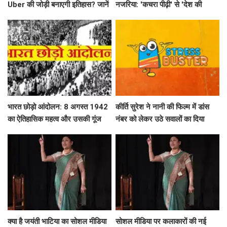
Uber की जोड़ी बनाएगी इतिहास? जानें
नजरिया: 'कचरा पीढ़ी' से 'देश की
'Heart of the Beast' के बारे में!
धरोहर' तक का सफर
भारत छोड़ो आंदोलन: 8 अगस्त 1942
कीर्ति सुरेश ने नानी की फिल्म में डांस
का ऐतिहासिक महत्व और उसकी गूंज
नंबर को लेकर उठे सवालों का दिया
जवाब
क्या है जयंती भाटिया का सोशल मीडिया
सोशल मीडिया पर कलाकारों की नई