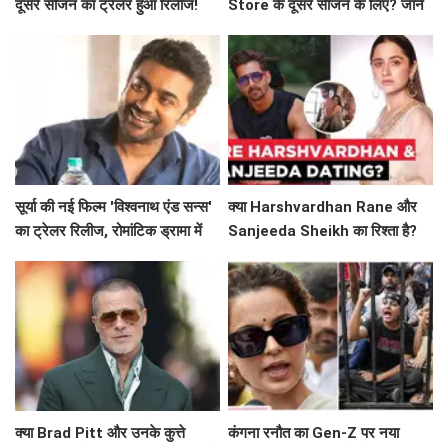
दूसरे सीजन का ट्रेलर हुआ रिलीज!
Store के दूसरे सीजन के लिए? जानें
क्या है खास!
सूर्या की नई फिल्म 'विश्वनाथ एंड सन्स'
क्या Harshvardhan Rane और
का ट्रेलर रिलीज, रोमांटिक ड्रामा में
Sanjeeda Sheikh का रिश्ता है?
दिखेगा अनोखा प्यार
सोशल मीडिया पर छिड़ी नई चर्चा!
क्या Brad Pitt और उनके कुत्ते
कंगना रनौत का Gen-Z पर नया