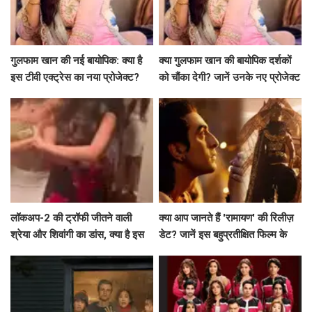
गुलफाम खान की नई बायोपिक: क्या है
क्या गुलफाम खान की बायोपिक दर्शकों
इस टीवी एक्ट्रेस का नया प्रोजेक्ट?
को चौंका देगी? जानें उनके नए प्रोजेक्ट
के बारे में!
लॉकअप-2 की ट्रॉफी जीतने वाली
क्या आप जानते हैं 'रामायण' की रिलीज़
श्रेया और शिवांगी का डांस, क्या है इस
डेट? जानें इस बहुप्रतीक्षित फिल्म के
जश्न की कहानी?
बारे में सब कुछ!