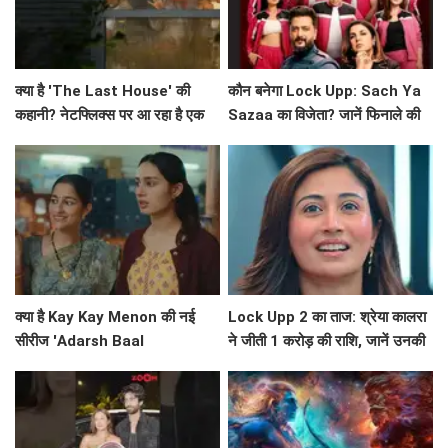
क्या है 'The Last House' की
कौन बनेगा Lock Upp: Sach Ya
कहानी? नेटफ्लिक्स पर आ रहा है एक
Sazaa का विजेता? जानें फिनाले की
अनोखा मनोवैज्ञानिक थ्रिलर!
खास बातें!
क्या है Kay Kay Menon की नई
Lock Upp 2 का ताज: श्रेया कालरा
सीरीज 'Adarsh Baal
ने जीती 1 करोड़ की राशि, जानें उनकी
Vidyalaya' की सफलता का राज?
सफलता की कहानी!