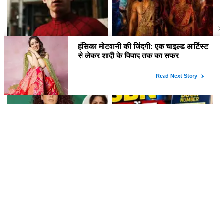
Spider-Man: Brand New Day
रणबीर कपूर की 'रामायण' का रिलीज़
ने बॉक्स ऑफिस पर मचाई धूम
डेट हुआ तय, जानें कब आएगी ये
बहुप्रतीक्षित फिल्म!
कंगना रनौत ने जनरेशन Z को बताया
ISBN: पुस्तक की पहचान का रहस्य
भारत की ताकत, विवादों में फिर से घिरीं!
और इसकी महत्वपूर्ण भूमिका
लेटेस्ट खबरें