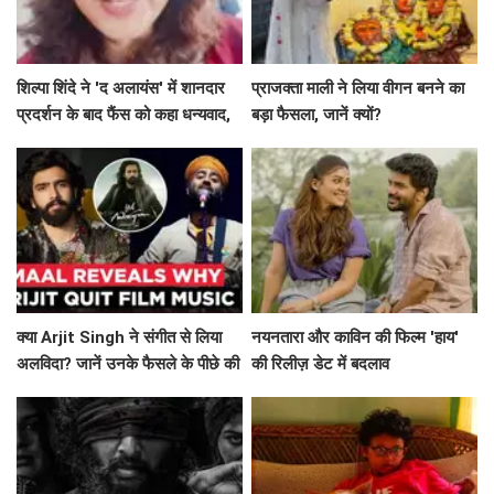
शिल्पा शिंदे ने 'द अलायंस' में शानदार
प्राजक्ता माली ने लिया वीगन बनने का
प्रदर्शन के बाद फैंस को कहा धन्यवाद,
बड़ा फैसला, जानें क्यों?
श्रेया की जीत पर जताई खुशी
क्या Arjit Singh ने संगीत से लिया
नयनतारा और काविन की फिल्म 'हाय'
अलविदा? जानें उनके फैसले के पीछे की
की रिलीज़ डेट में बदलाव
सच्चाई!