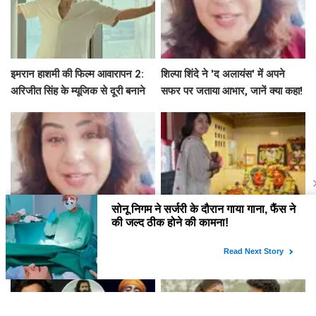
इमरान हाशमी की फिल्म आवारापन 2:
शिल्पा शिंदे ने 'द अलायंस' में अपने
अरिजीत सिंह के म्यूजिक से दूरी बनाने
सफर पर जताया आभार, जानें क्या कहा!
का रहस्य
शिल्पा शिंदे ने 'द अलायंस' में शानदार
प्राजक्ता माली ने लिया वीगन बनने का
प्रदर्शन के बाद फैंस को कहा धन्यवाद,
बड़ा फैसला, जानें क्यों?
श्रेया की जीत पर जताई खुशी