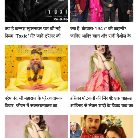
क्या है कन्नड़ सुपरस्टार यश की नई
क्या है 'बंटवारा-1947' की कहानी?
फिल्म 'Toxic' में? जानें ट्रेलर की
जानिए आमिर खान और सनी देओल के
खास बातें!
साथ अमिताभ बच्चन का खास एपिसोड!
प्रेमानंद जी महाराज के प्रेरणादायक
हंसिका मोटवानी की जिंदगी: एक चाइल्ड
विचार: जीवन में सकारात्मकता का
आर्टिस्ट से लेकर शादी के विवाद तक का
मार्गदर्शन
सफर