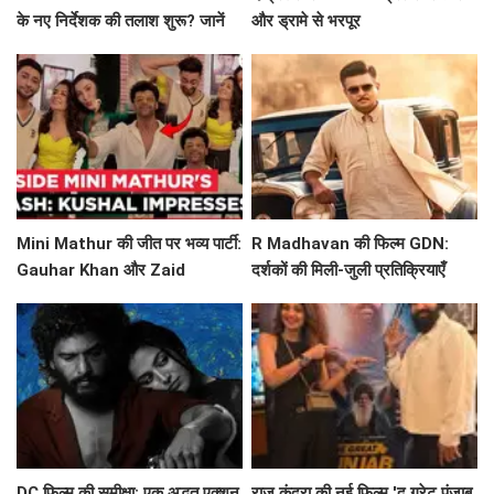
के नए निर्देशक की तलाश शुरू? जानें
और ड्रामे से भरपूर
क्यों हटे Gareth Edwards!
Mini Mathur की जीत पर भव्य पार्टी:
R Madhavan की फिल्म GDN:
Gauhar Khan और Zaid
दर्शकों की मिली-जुली प्रतिक्रियाएँ
Darbar ने बिखेरा जादू!
DC फिल्म की समीक्षा: एक अद्भुत एक्शन
राज कुंद्रा की नई फिल्म 'द ग्रेट पंजाब