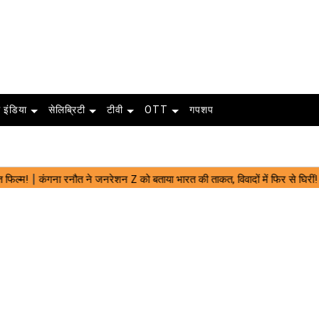
 इंडिया
सेलिब्रिटी
टीवी
OTT
गपशप