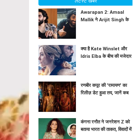
लेटेस्ट खबरें
Awarapan 2: Amaal
Mallik ने Arijit Singh के
साथ सहयोग पर की चर्चा
BHAVIKA JAIN
क्या है Kate Winslet और
Idris Elba के बीच की मजेदार
कहानी? जानें फिल्म 'The
BHAVIKA JAIN
Mountain Between Us'
के सेट से!
रणबीर कपूर की 'रामायण' का
रिलीज़ डेट हुआ तय, जानें कब
आएगी ये बहुप्रतीक्षित फिल्म!
BHAVIKA JAIN
कंगना रनौत ने जनरेशन Z को
बताया भारत की ताकत, विवादों में
फिर से घिरीं!
BHAVIKA JAIN