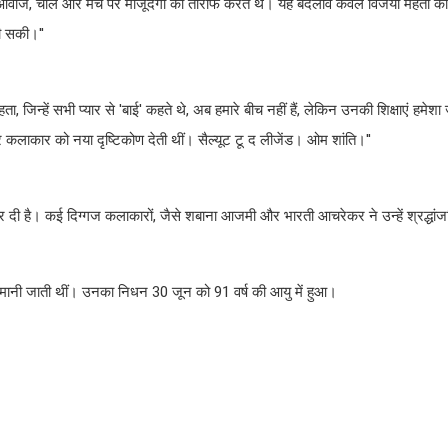
ी आवाज, चाल और मंच पर मौजूदगी की तारीफ करते थे। यह बदलाव केवल विजया मेहता की 
जी सकी।''
, जिन्हें सभी प्यार से 'बाई' कहते थे, अब हमारे बीच नहीं हैं, लेकिन उनकी शिक्षाएं हमेशा ज
लाकार को नया दृष्टिकोण देती थीं। सैल्यूट टू द लीजेंड। ओम शांति।''
ी है। कई दिग्गज कलाकारों, जैसे शबाना आजमी और भारती आचरेकर ने उन्हें श्रद्धांज
 मानी जाती थीं। उनका निधन 30 जून को 91 वर्ष की आयु में हुआ।