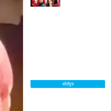
बातें!
बॉलीवुड