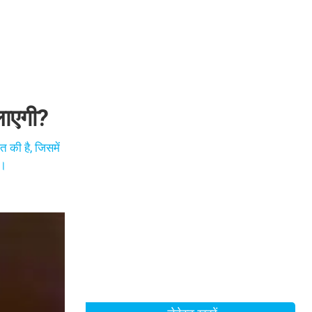
लाएगी?
त की है, जिसमें
ी।