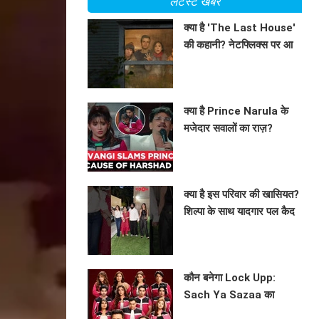
लेटेस्ट खबरें
क्या है 'The Last House'
की कहानी? नेटफ्लिक्स पर आ
रहा है एक अनोखा मनोवैज्ञानिक
BHAVIKA JAIN
थ्रिलर!
क्या है Prince Narula के
मजेदार सवालों का राज़?
Lockup 2 के फिनाले में छाई
BHAVIKA JAIN
हंसी!
क्या है इस परिवार की खासियत?
शिल्पा के साथ यादगार पल कैद
करने की कोशिश!
BHAVIKA JAIN
कौन बनेगा Lock Upp:
Sach Ya Sazaa का
विजेता? जानें फिनाले की खास
BHAVIKA JAIN