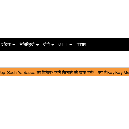
 इंडिया
सेलिब्रिटी
टीवी
OTT
गपशप