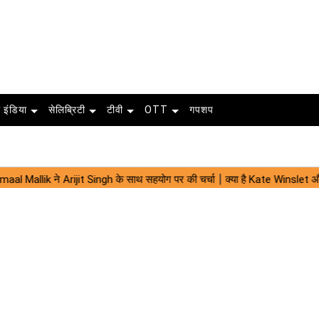
 इंडिया
सेलिब्रिटी
टीवी
OTT
गपशप