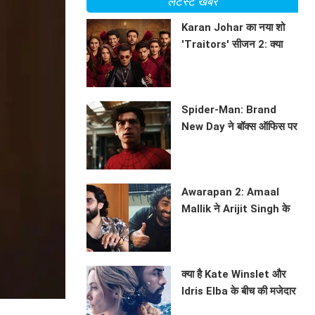
लेटेस्ट खबरें
Karan Johar का नया शो
'Traitors' सीजन 2: क्या
होगा इस बार? जानें सब कुछ!
BHAVIKA JAIN
Spider-Man: Brand
New Day ने बॉक्स ऑफिस पर
मचाई धूम
BHAVIKA JAIN
Awarapan 2: Amaal
Mallik ने Arijit Singh के
साथ सहयोग पर की चर्चा
BHAVIKA JAIN
क्या है Kate Winslet और
Idris Elba के बीच की मजेदार
कहानी? जानें फिल्म 'The
BHAVIKA JAIN