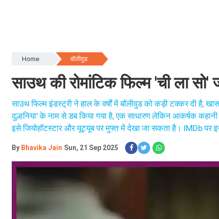
Home
बॉलीवुड
साउथ की रोमांटिक फिल्म 'ची ला सो' जो
साउथ फिल्म इंडस्ट्री ने हाल के वर्षों में बॉलीवुड को कड़ी टक्कर दी है, खासक
दुल्हनिया' के नाम से डब किया गया है, एक साधारण लेकिन आकर्षक कहानी प्
इसे जियोहॉटस्टार और यूट्यूब पर मुफ्त में देखा जा सकता है। IMDb पर इसे
By
Bhavika Jain
Sun, 21 Sep 2025