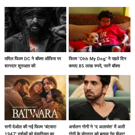
सच्चाई!
तमिल फिल्म DC ने बॉक्स ऑफिस पर
फिल्म 'Ohh My Dog' ने पहले दिन
शानदार शुरुआत की
कमाए 85 लाख रुपये, जानें बॉक्स
ऑफिस पर इसकी संभावनाएं
सनी देओल की नई फिल्म 'बंटवारा
अर्सलन गोनी ने 'द अलायंस' में अली
1947' दर्शकों को इंसानियत का
गोनी के योगदान को बताया गेम चेंजर!