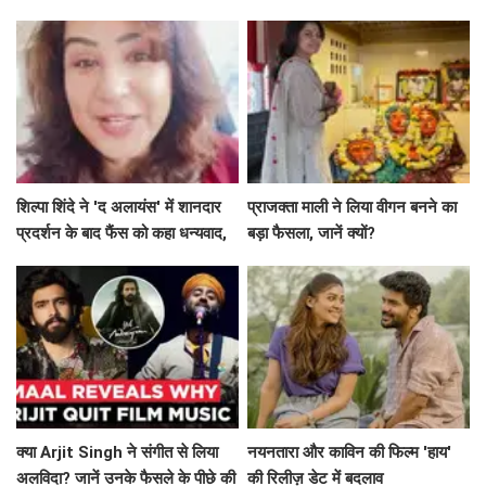
का रहस्य
शिल्पा शिंदे ने 'द अलायंस' में शानदार
प्राजक्ता माली ने लिया वीगन बनने का
प्रदर्शन के बाद फैंस को कहा धन्यवाद,
बड़ा फैसला, जानें क्यों?
श्रेया की जीत पर जताई खुशी
क्या Arjit Singh ने संगीत से लिया
नयनतारा और काविन की फिल्म 'हाय'
अलविदा? जानें उनके फैसले के पीछे की
की रिलीज़ डेट में बदलाव