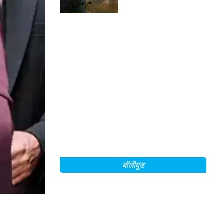
थ्रिलर!
बॉलीवुड