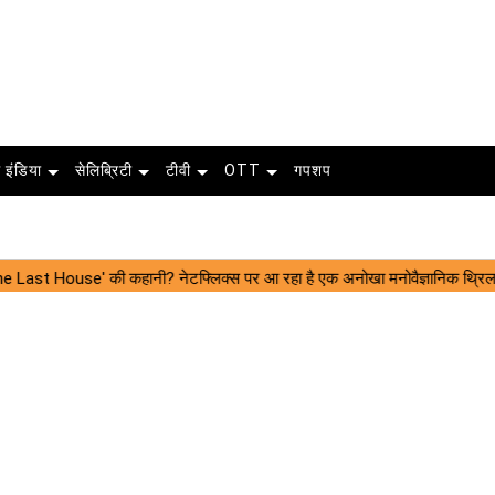
 इंडिया
सेलिब्रिटी
टीवी
OTT
गपशप