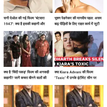
सनी देओल की नई फिल्म 'बंटवारा
भूषण पेडनेकर की मानवीय पहल: असम
1947': क्या है इसकी कहानी और
बाढ़ पीड़ितों के लिए राहत कार्य में जुटी
प्रमोशन की खासियत?
क्या है 'चिंदी पकड़' फिल्म की अनकही
क्या Kiara Advani की फिल्म
कहानी? जानें कचरा बीनने वालों की
'Toxic' में उनके इंटीमेट सीन पर
जिंदगी की सच्चाई!
Siddharth Malhotra का समर्थन
है खास?