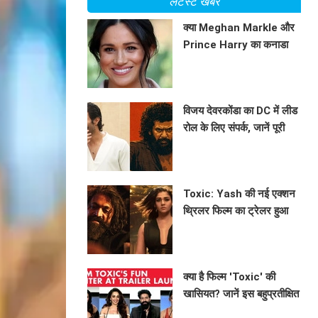
लेटेस्ट खबरें
क्या Meghan Markle और
Prince Harry का कनाडा
दौरा है उनके नए अध्याय की
BHAVIKA JAIN
शुरुआत?
विजय देवरकोंडा का DC में लीड
रोल के लिए संपर्क, जानें पूरी
कहानी
BHAVIKA JAIN
Toxic: Yash की नई एक्शन
थ्रिलर फिल्म का ट्रेलर हुआ
रिलीज
BHAVIKA JAIN
क्या है फिल्म 'Toxic' की
खासियत? जानें इस बहुप्रतीक्षित
प्रोजेक्ट के पीछे की कहानी!
BHAVIKA JAIN