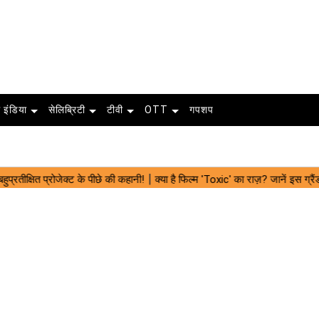
 इंडिया
सेलिब्रिटी
टीवी
OTT
गपशप