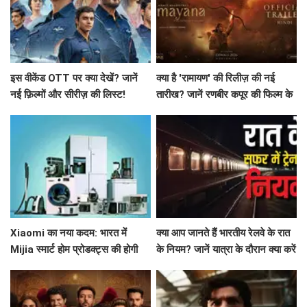
इस वीकेंड OTT पर क्या देखें? जानें
क्या है 'रामायण' की रिलीज़ की नई
नई फ़िल्मों और सीरीज़ की लिस्ट!
तारीख? जानें रणबीर कपूर की फिल्म के
बारे में सब कुछ!
Xiaomi का नया कदम: भारत में
क्या आप जानते हैं भारतीय रेलवे के रात
Mijia स्मार्ट होम प्रोडक्ट्स की होगी
के नियम? जानें यात्रा के दौरान क्या करें
शुरुआत!
और क्या न करें!