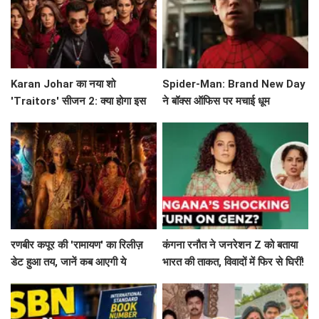
Karan Johar का नया शो
Spider-Man: Brand New Day
'Traitors' सीजन 2: क्या होगा इस
ने बॉक्स ऑफिस पर मचाई धूम
बार? जानें सब कुछ!
रणबीर कपूर की 'रामायण' का रिलीज़
कंगना रनौत ने जनरेशन Z को बताया
डेट हुआ तय, जानें कब आएगी ये
भारत की ताकत, विवादों में फिर से घिरीं!
बहुप्रतीक्षित फिल्म!