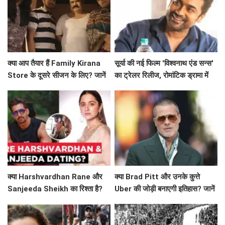
क्या आप तैयार हैं Family Kirana
सूर्या की नई फिल्म 'विश्वनाथ एंड सन्स'
Store के दूसरे सीजन के लिए? जानें
का ट्रेलर रिलीज, रोमांटिक ड्रामा में
क्या है खास!
दिखेगा अनोखा प्यार
क्या Harshvardhan Rane और
क्या Brad Pitt और उनके कुत्ते
Sanjeeda Sheikh का रिश्ता है?
Uber की जोड़ी बनाएगी इतिहास? जानें
सोशल मीडिया पर छिड़ी नई चर्चा!
'Heart of the Beast' के बारे में!