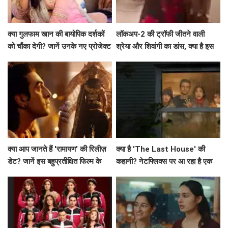
क्या गुलफाम खान की बायोपिक दर्शकों
लॉकअप-2 की ट्रॉफी जीतने वाली
को चौंका देगी? जानें उनके नए प्रोजेक्ट
श्रेया और शिवांगी का डांस, क्या है इस
के बारे में!
जश्न की कहानी?
क्या आप जानते हैं 'रामायण' की रिलीज़
क्या है 'The Last House' की
डेट? जानें इस बहुप्रतीक्षित फिल्म के
कहानी? नेटफ्लिक्स पर आ रहा है एक
बारे में सब कुछ!
अनोखा मनोवैज्ञानिक थ्रिलर!