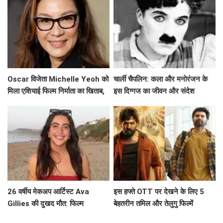
समीक्षा
कारण?
Oscar विजेता Michelle Yeoh को
चार्ली चैपलिन: कला और मनोरंजन के
मिला एशियाई फिल्म निर्माता का खिताब,
इस दिग्गज का जीवन और संदेश
जानें उनके सफर के बारे में!
26 वर्षीय मेकअप आर्टिस्ट Ava
इस हफ्ते OTT पर देखने के लिए 5
Gillies की दुखद मौत: फिल्म
बेहतरीन तमिल और तेलुगु फिल्में
'Barbie' की चमक खो गई