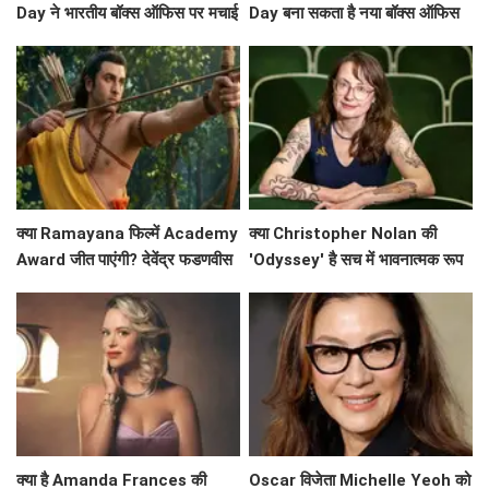
Day ने भारतीय बॉक्स ऑफिस पर मचाई
Day बना सकता है नया बॉक्स ऑफिस
धूम? जानें कमाई के आंकड़े!
रिकॉर्ड?
क्या Ramayana फिल्में Academy
क्या Christopher Nolan की
Award जीत पाएंगी? देवेंद्र फडणवीस
'Odyssey' है सच में भावनात्मक रूप
ने किया बड़ा ऐलान!
से खाली? Emily Wilson की तीखी
समीक्षा
क्या है Amanda Frances की
Oscar विजेता Michelle Yeoh को