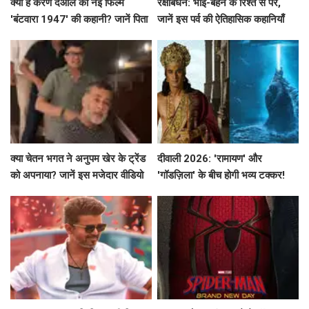
क्या है करण देओल की नई फिल्म
रक्षाबंधन: भाई-बहन के रिश्ते से परे,
'बंटवारा 1947' की कहानी? जानें पिता
जानें इस पर्व की ऐतिहासिक कहानियाँ
सनी देओल के साथ उनके मजेदार
किस्से!
क्या चेतन भगत ने अनुपम खेर के ट्रेंड
दीवाली 2026: 'रामायण' और
को अपनाया? जानें इस मजेदार वीडियो
'गॉडज़िला' के बीच होगी भव्य टक्कर!
के बारे में!