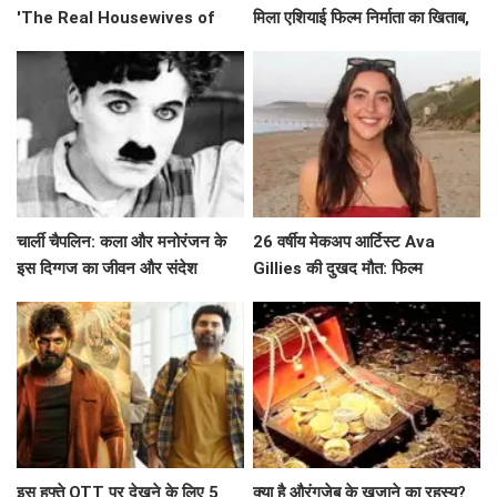
'The Real Housewives of
मिला एशियाई फिल्म निर्माता का खिताब,
Beverly Hills' से विदाई का असली
जानें उनके सफर के बारे में!
कारण?
चार्ली चैपलिन: कला और मनोरंजन के
26 वर्षीय मेकअप आर्टिस्ट Ava
इस दिग्गज का जीवन और संदेश
Gillies की दुखद मौत: फिल्म
'Barbie' की चमक खो गई
इस हफ्ते OTT पर देखने के लिए 5
क्या है औरंगजेब के खजाने का रहस्य?