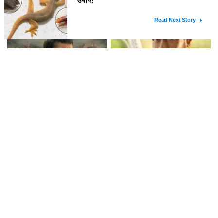
राज कुंद्रा ने मां के 75वें जन्मदिन पर
ओह माय डॉग: एक दिल को छू लेने वाली
किया खास जश्न, शिल्पा शेट्टी ने भी दी
पारिवारिक कहानी
शुभकामनाएं!
आर्यभट्ट का ज़ीरो: एक प्रेरणादायक
क्या आप जानते हैं 'टार्जन द वंडर कार'
यात्रा की कहानी
के 22 साल पूरे होने पर अजय देवगन ने
क्या कहा?
लेटेस्ट खबरें
बॉलीवुड