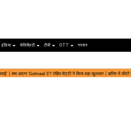
 इंडिया
सेलिब्रिटी
टीवी
OTT
गपशप