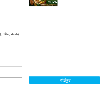
ु, तमिल, कन्नड़
बॉलीवुड