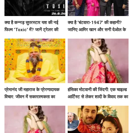
क्या है कन्नड़ सुपरस्टार यश की नई
क्या है 'बंटवारा-1947' की कहानी?
फिल्म 'Toxic' में? जानें ट्रेलर की
जानिए आमिर खान और सनी देओल के
खास बातें!
साथ अमिताभ बच्चन का खास एपिसोड!
प्रेमानंद जी महाराज के प्रेरणादायक
हंसिका मोटवानी की जिंदगी: एक चाइल्ड
विचार: जीवन में सकारात्मकता का
आर्टिस्ट से लेकर शादी के विवाद तक का
मार्गदर्शन
सफर