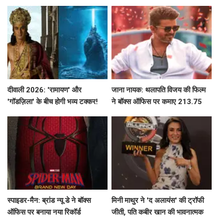
के बारे में!
दीवाली 2026: 'रामायण' और
जाना नायक: थलापति विजय की फिल्म
'गॉडज़िला' के बीच होगी भव्य टक्कर!
ने बॉक्स ऑफिस पर कमाए 213.75
करोड़ रुपये
स्पाइडर-मैन: ब्रांड न्यू डे ने बॉक्स
मिनी माथुर ने 'द अलायंस' की ट्रॉफी
ऑफिस पर बनाया नया रिकॉर्ड
जीती, पति कबीर खान की भावनात्मक