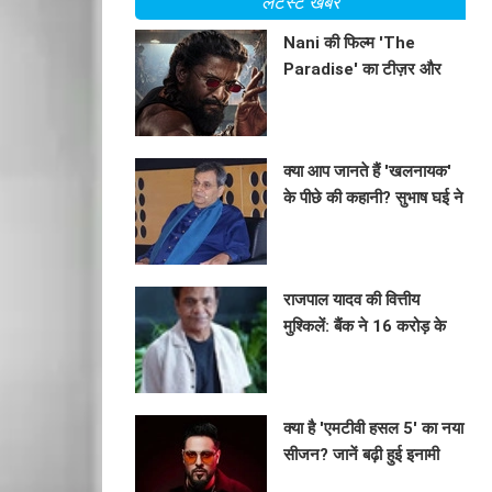
लेटेस्ट खबरें
Nani की फिल्म 'The
Paradise' का टीज़र और
रिलीज़ डेट का खुलासा
BHAVIKA JAIN
क्या आप जानते हैं 'खलनायक'
के पीछे की कहानी? सुभाष घई ने
साझा की अनसुनी बातें!
BHAVIKA JAIN
राजपाल यादव की वित्तीय
मुश्किलें: बैंक ने 16 करोड़ के
कर्ज के लिए संपत्तियों पर लगाया
BHAVIKA JAIN
नोटिस
क्या है 'एमटीवी हसल 5' का नया
सीजन? जानें बढ़ी हुई इनामी
राशि और खास थीम!
BHAVIKA JAIN