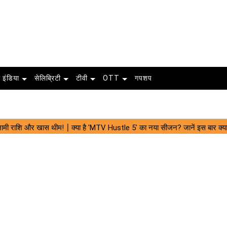
 इंडिया
सेलिब्रिटी
टीवी
OTT
गपशप