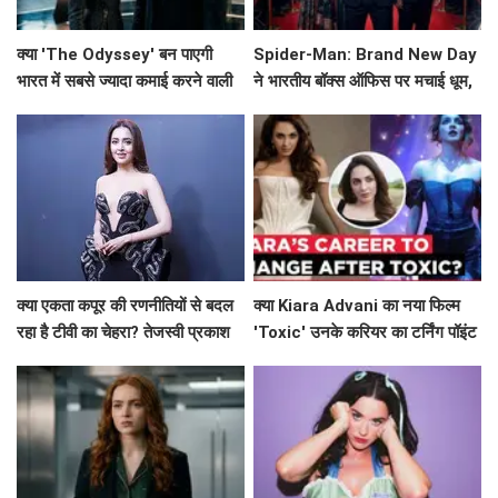
क्या 'The Odyssey' बन पाएगी
Spider-Man: Brand New Day
भारत में सबसे ज्यादा कमाई करने वाली
ने भारतीय बॉक्स ऑफिस पर मचाई धूम,
हॉलीवुड फिल्म?
Avengers: Endgame को छोड़ा
पीछे!
क्या एकता कपूर की रणनीतियों से बदल
क्या Kiara Advani का नया फिल्म
रहा है टीवी का चेहरा? तेजस्वी प्रकाश
'Toxic' उनके करियर का टर्निंग पॉइंट
ने किया खुलासा!
बनेगा?