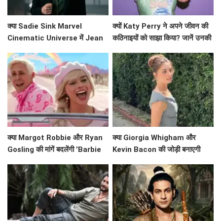
क्या Sadie Sink Marvel
क्यों Katy Perry ने अपने जीवन की
Cinematic Universe में Jean
कठिनाइयों को साझा किया? जानें उनकी
Grey के रूप में धमाल मचाने वाली हैं?
प्रेरणादायक कहानी!
क्या Margot Robbie और Ryan
क्या Giorgia Whigham और
Gosling की मांगें बदलेंगी 'Barbie
Kevin Bacon की जोड़ी बनाएगी
2' का भविष्य?
'Summoner' को एक हिट फिल्म?