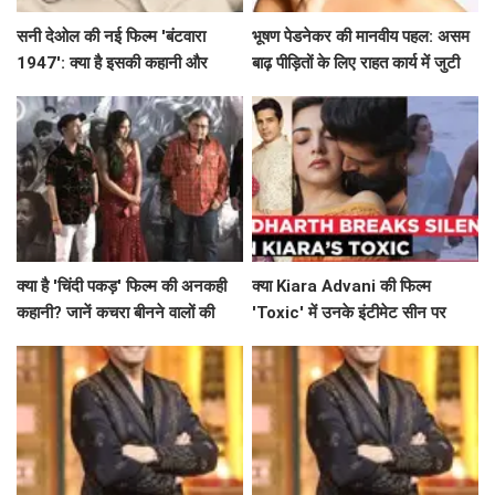
सनी देओल की नई फिल्म 'बंटवारा
भूषण पेडनेकर की मानवीय पहल: असम
1947': क्या है इसकी कहानी और
बाढ़ पीड़ितों के लिए राहत कार्य में जुटी
प्रमोशन की खासियत?
क्या है 'चिंदी पकड़' फिल्म की अनकही
क्या Kiara Advani की फिल्म
कहानी? जानें कचरा बीनने वालों की
'Toxic' में उनके इंटीमेट सीन पर
जिंदगी की सच्चाई!
Siddharth Malhotra का समर्थन
है खास?