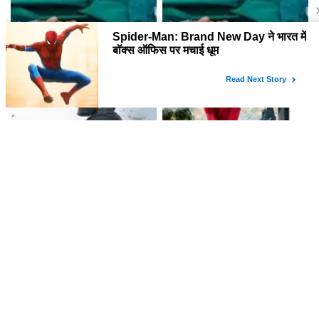
सर्जरी के दौरान सोनू निगम ने गाया
सोनू निगम ने सर्जरी के दौरान गाया
गाना, फैंस ने की स्वस्थ होने की कामना!
गाना, फैंस ने की जल्द ठीक होने की
कामना!
यश की नई फिल्म 'टॉक्सिक' का ट्रेलर
Spider-Man: Brand New Day
हुआ रिलीज, जानें क्या है खास
ने बॉक्स ऑफिस पर मचाई धूम
लेटेस्ट खबरें