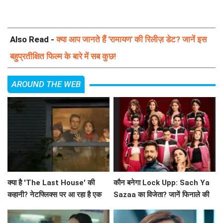
Also Read -
क्या आप जानते हैं 'रामायण' की रिलीज़ डेट? जानें इस
बहुप्रतीक्षित फिल्म के बारे में सब कुछ!
AROUND THE WEB
क्या है 'The Last House' की
कौन बनेगा Lock Upp: Sach Ya
कहानी? नेटफ्लिक्स पर आ रहा है एक
Sazaa का विजेता? जानें फिनाले की
अनोखा मनोवैज्ञानिक थ्रिलर!
खास बातें!