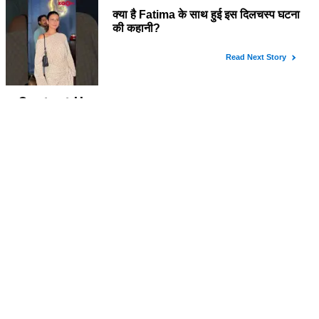
About Us
Stressbusterlive.com पर आपको मिलेंगी बॉलीवुड और हॉलीवुड समाचार, टीवी शो,
मूवी रिव्यु, सेलिब्रिटी इंटरव्यू, क्षेत्रीय सिनेमा, वेब सीरीज से जुड़ी सबसे लेटेस्ट और विस्तृत
जानकारी। पाइये Page 3 दुनिया की सभी चटपटी खबरें Stressbuster वेबसाइट पर।
Contact Us
HackaHolic IT Services Private Limited
16, New Atish Market, Maansarovar Jaipur, Rajasthan – 302020
(INDIA)
Email:
hello@hackaholicit.com
Phone:
+91-8949469483
Follow Us
Copyright © 2024 HackaHolic IT Services Private Limited
Home
About us
Term of use
Privacy policy
Advertise with Us
Cookies Policy
Contact Us