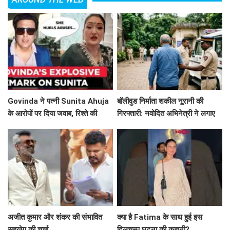
Govinda ने पत्नी Sunita Ahuja
बॉलीवुड निर्माता शकील नूरानी की
के आरोपों पर दिया जवाब, रिश्ते की
गिरफ्तारी: नवोदित अभिनेत्री ने लगाए
सच्चाई बयां की!
गंभीर आरोप
अजीत कुमार और शंकर की संभावित
क्या है Fatima के साथ हुई इस
सहयोग की चर्चा
दिलचस्प घटना की कहानी?