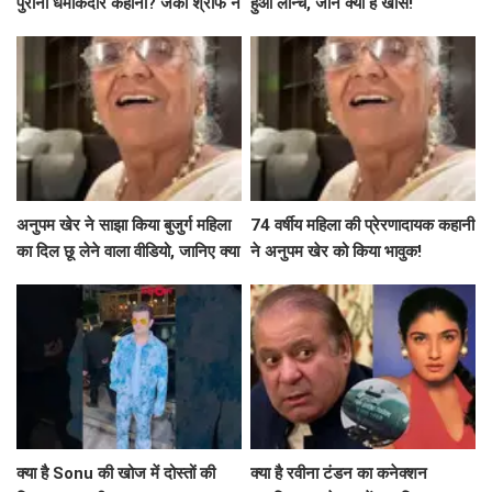
पुरानी धमाकेदार कहानी? जैकी श्रॉफ ने
हुआ लॉन्च, जानें क्या है खास!
साझा की खास क्लिप्स!
अनुपम खेर ने साझा किया बुजुर्ग महिला
74 वर्षीय महिला की प्रेरणादायक कहानी
का दिल छू लेने वाला वीडियो, जानिए क्या
ने अनुपम खेर को किया भावुक!
है कहानी!
क्या है Sonu की खोज में दोस्तों की
क्या है रवीना टंडन का कनेक्शन